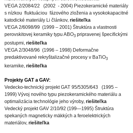
VEGA 2/2084/22 (2002 - 2004) Piezokeramické materiály
s nízkou fluktuáciou fázového zloženia a vysokokapacitné
katodické materiály Li článkov,
riešiteľka
VEGA 2/6098/99 (1999 – 2001) Štruktúra a vlastnosti
perovskitovej keramiky typu ABO
pripravenej špecifickými
3
postupmi,
riešiteľka
VEGA 2/3048/96 (1996 – 1998) Deformačne
predaktivované rekryštalizačné procesy v BaTiO
3
keramike,
riešiteľka
Projekty GAT a GAV:
Vedecko-technický projekt GAT 95/5305/643 (1995 –
1999) Vývoj nového typu piezokeramického materiálu a
optimalizácia technológie jeho výroby,
riešiteľka
Vedecký projekt GAV 2/10/92 (199—1995) Štruktúra
spekaných magneticky mäkkých a feroelektrických
materiálov,
riešiteľka