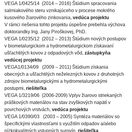
VEGA 1/0425/14 (2014 – 2016) Štúdium spracovania
salmiakového steru vznikajúceho v procese mokrého
kusového žiarového zinkovania,
vedúca projektu
V rámci riešenia tohto projektu úspešne prebehla výchova
doktorandky Ing. Jany Piroškovej, PhD.
VEGA 1/0235/12 (2012 – 2013) Štúdium nových postupov
v biometalurgickom a hydrometalurgickom získavaní
ušľachtilých kovov z odpadových vôd,
zástupkyňa
vedúcej projektu
VEGA1/0134/09 (2009 – 2011) Štúdium získania
obecných a ušľachtilých neželezných kovov z druhotných
zdrojov biometalurgickými a hydrometalurgickými
postupmi,
riešiteľka
VEGA 1/3219/06 (2006-2009) Vplyv žiarovo striekaných
práškových materiálov na stav zvyškových napätí v
povrchových vrstvách,
vedúca projektu
VEGA 1/0390/03 (2003 – 2005) Syntéza materiálov so
špecifickými vlastnosťami s využitím odpadov a/alebo
nízkokvalitných vstupných surovín,
riešiteľka