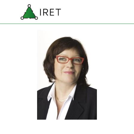
Prejsť na obsah
SK
Preskočiť menu
EN