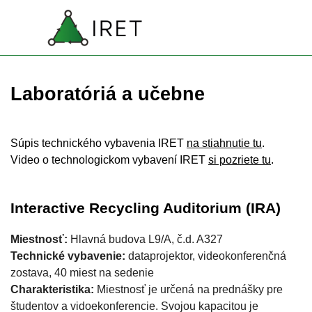
Prejsť na obsah
SK
Preskočiť menu
EN
Laboratóriá a učebne
Súpis technického vybavenia IRET
na stiahnutie tu
.
Video o technologickom vybavení IRET
si pozriete tu
.
Interactive Recycling Auditorium (IRA)
Miestnosť:
Hlavná budova L9/A, č.d. A327
Technické vybavenie:
dataprojektor, videokonferenčná
zostava, 40 miest na sedenie
Charakteristika:
Miestnosť je určená na prednášky pre
študentov a vidoekonferencie. Svojou kapacitou je