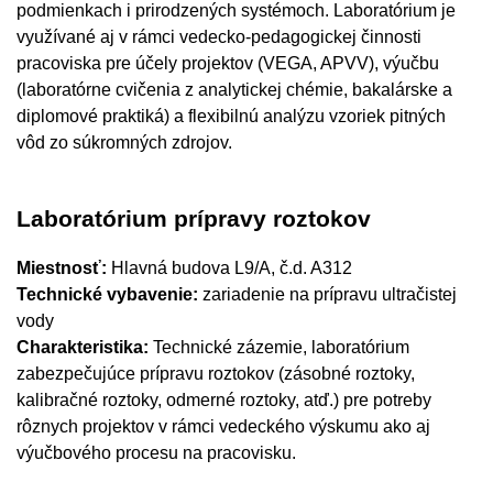
podmienkach i prirodzených systémoch. Laboratórium je
využívané aj v rámci vedecko-pedagogickej činnosti
pracoviska pre účely projektov (VEGA, APVV), výučbu
(laboratórne cvičenia z analytickej chémie, bakalárske a
diplomové praktiká) a flexibilnú analýzu vzoriek pitných
vôd zo súkromných zdrojov.
Laboratórium prípravy roztokov
Miestnosť:
Hlavná budova L9/A, č.d. A312
Technické vybavenie:
zariadenie na prípravu ultračistej
vody
Charakteristika:
Technické zázemie, laboratórium
zabezpečujúce prípravu roztokov (zásobné roztoky,
kalibračné roztoky, odmerné roztoky, atď.) pre potreby
rôznych projektov v rámci vedeckého výskumu ako aj
výučbového procesu na pracovisku.