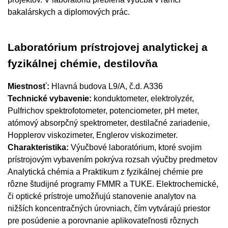
bakalárskych a diplomových prác.
Laboratórium prístrojovej analytickej a
fyzikálnej chémie, destilovňa
Miestnosť:
Hlavná budova L9/A, č.d. A336
Technické vybavenie:
konduktometer, elektrolyzér,
Pulfrichov spektrofotometer, potenciometer, pH meter,
atómový absorpčný spektrometer, destilačné zariadenie,
Hopplerov viskozimeter, Englerov viskozimeter.
Charakteristika:
Výučbové laboratórium, ktoré svojim
prístrojovým vybavením pokrýva rozsah výučby predmetov
Analytická chémia a Praktikum z fyzikálnej chémie pre
rôzne študijné programy FMMR a TUKE. Elektrochemické,
či optické prístroje umožňujú stanovenie analytov na
nižších koncentračných úrovniach, čím vytvárajú priestor
pre posúdenie a porovnanie aplikovateľnosti rôznych