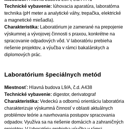
Technické vybavenie:
lúhovacia aparatúra, laboratórna
technika (pH meter a analytické váhy, trepačka, elektrické
a magnetické miešadla).
Charakteristika:
Laboratórium je zamerané na prepojenie
výskumnej a vývojovej činnosti s praxou, konkrétne na
spracovanie odpadových vôd. V laboratóriu prebieha
riešenie projektov, a výučba v rámci bakalárskych a
diplomových prác.
Laboratórium špeciálnych metód
Miestnosť:
Hlavná budova L9/A, č.d. A438
Technické vybavenie:
digestor, derivatograf
Charakteristika:
Vedeckú a odbornú orientáciu laboratória
charakterizuje výskumná činnosť v oblasti aktuálnych
problémov teórie a navrhovania postupov spracovania
odpadov. Využíva sa na riešenie domácich a zahraničných
projektov. V laboratóriu prebieha výučba v rámci