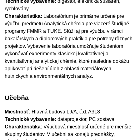
Technické vybavenie:
digestor, elektrická sušiareň,
rychlováhy
Charakteristika:
Laboratórium je primárne určené pre
výučbu predmetu Analytická chémia pre viaceré študijné
programy FMMR a TUKE. Slúži aj pre výučbu v rámci
bakalárskych a diplomových praktík a pre potreby rôznych
projektov. Vybavenie laboratória umožňuje študentom
vykonávať experimenty klasickej kvalitatívnej a
kvantitatívnej analytickej chémie, ktoré následne dokážu
aplikovať pri riešení úloh z oblasti materiálových,
hutníckych a environmentálnych analýz.
Učebňa
Miestnosť:
Hlavná budova L9/A, č.d. A318
Technické vybavenie:
dataprojektor, PC zostava
Charakteristika:
Výučbová miestnosť určené pre menšie
skupiny študentov. V učebni sa konajú prednášky,