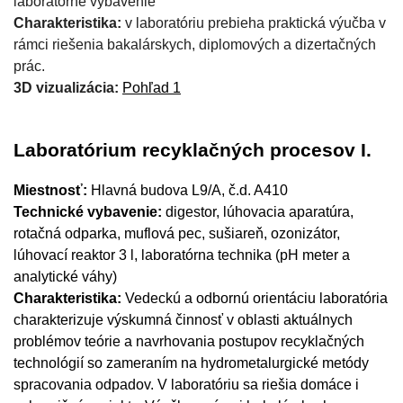
laboratórne vybavenie
Charakteristika:
v laboratóriu prebieha praktická výučba v
rámci riešenia bakalárskych, diplomových a dizertačných
prác.
3D vizualizácia:
Pohľad 1
Laboratórium recyklačných procesov I.
Miestnosť:
Hlavná budova L9/A, č.d. A410
Technické vybavenie:
digestor, lúhovacia aparatúra,
rotačná odparka, muflová pec, sušiareň, ozonizátor,
lúhovací reaktor 3 l, laboratórna technika (pH meter a
analytické váhy)
Charakteristika:
Vedeckú a odbornú orientáciu laboratória
charakterizuje výskumná činnosť v oblasti aktuálnych
problémov teórie a navrhovania postupov recyklačných
technológií so zameraním na hydrometalurgické metódy
spracovania odpadov. V laboratóriu sa riešia domáce i