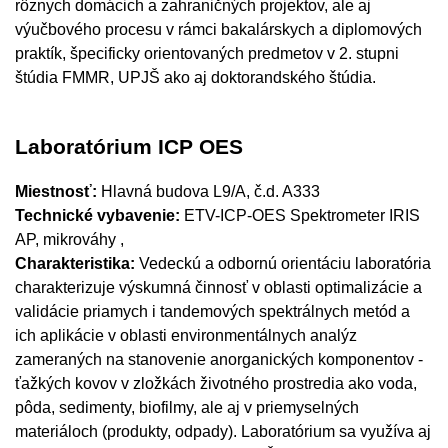
rôznych domácich a zahraničných projektov, ale aj
výučbového procesu v rámci bakalárskych a diplomových
praktík, špecificky orientovaných predmetov v 2. stupni
štúdia FMMR, UPJŠ ako aj doktorandského štúdia.
Laboratórium ICP OES
Miestnosť:
Hlavná budova L9/A, č.d. A333
Technické vybavenie:
ETV-ICP-OES Spektrometer IRIS
AP, mikrováhy ,
Charakteristika:
Vedeckú a odbornú orientáciu laboratória
charakterizuje výskumná činnosť v oblasti optimalizácie a
validácie priamych i tandemových spektrálnych metód a
ich aplikácie v oblasti environmentálnych analýz
zameraných na stanovenie anorganických komponentov -
ťažkých kovov v zložkách životného prostredia ako voda,
pôda, sedimenty, biofilmy, ale aj v priemyselných
materiáloch (produkty, odpady). Laboratórium sa využíva aj