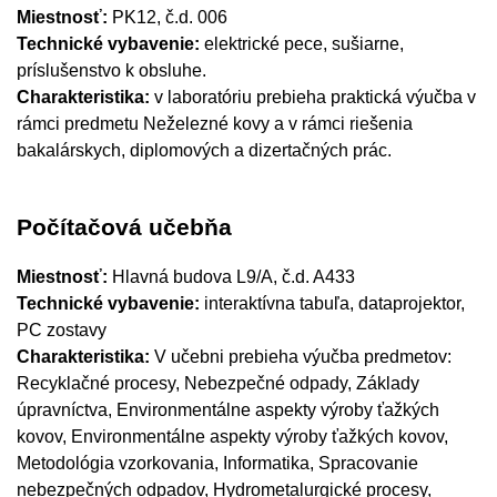
Miestnosť:
PK12, č.d. 006
Technické vybavenie:
elektrické pece, sušiarne,
príslušenstvo k obsluhe.
Charakteristika:
v laboratóriu prebieha praktická výučba v
rámci predmetu Neželezné kovy a v rámci riešenia
bakalárskych, diplomových a dizertačných prác.
Počítačová učebňa
Miestnosť:
Hlavná budova L9/A, č.d. A433
Technické vybavenie:
interaktívna tabuľa, dataprojektor,
PC zostavy
Charakteristika:
V učebni prebieha výučba predmetov:
Recyklačné procesy, Nebezpečné odpady, Základy
úpravníctva, Environmentálne aspekty výroby ťažkých
kovov, Environmentálne aspekty výroby ťažkých kovov,
Metodológia vzorkovania, Informatika, Spracovanie
nebezpečných odpadov, Hydrometalurgické procesy,