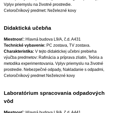
Vplyv priemyslu na životné prostredie.
Celoročníkový predmet
:
Neželezné kovy
Didaktická učebňa
Miestnosť:
Hlavná budova L9/A, č.d. A431
Technické vybavenie:
PC zostava, TV zostava.
Charakteristika:
V tejto didaktickej učebni prebieha
výučba predmetov: Rafinácia a príprava zliatin, Teória a
metodika experimentovania. Vplyv priemyslu na životné
prostredie. Nebezpečné odpady, Nakladanie s odpadmi,
Celoročníkový predmet Neželezné kovy
Laboratórium spracovania odpadových
vôd
Miestnosť:
Hlavná budova L9/A, č.d. A441