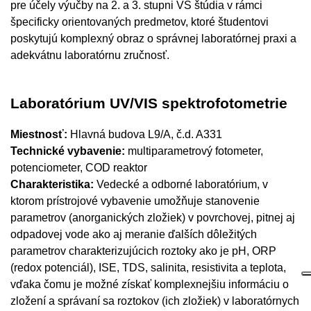
pre účely výučby na 2. a 3. stupni VŠ štúdia v rámci
špecificky orientovaných predmetov, ktoré študentovi
poskytujú komplexný obraz o správnej laboratórnej praxi a
adekvátnu laboratórnu zručnosť.
Laboratórium UV/VIS spektrofotometrie
Miestnosť:
Hlavná budova L9/A, č.d. A331
Technické vybavenie:
multiparametrový fotometer,
potenciometer, COD reaktor
Charakteristika:
Vedecké a odborné laboratórium, v
ktorom prístrojové vybavenie umožňuje stanovenie
parametrov (anorganických zložiek) v povrchovej, pitnej aj
odpadovej vode ako aj meranie ďalších dôležitých
parametrov charakterizujúcich roztoky ako je pH, ORP
(redox potenciál), ISE, TDS, salinita, resistivita a teplota,
vďaka čomu je možné získať komplexnejšiu informáciu o
zložení a správaní sa roztokov (ich zložiek) v laboratórnych