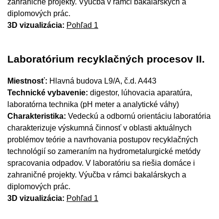
zahraničné projekty. Výučba v rámci bakalárskych a
diplomových prác.
3D vizualizácia:
Pohľad 1
Laboratórium recyklačných procesov II.
Miestnosť:
Hlavná budova L9/A, č.d. A443
Technické vybavenie:
digestor, lúhovacia aparatúra,
laboratórna technika (pH meter a analytické váhy)
Charakteristika:
Vedeckú a odbornú orientáciu laboratória
charakterizuje výskumná činnosť v oblasti aktuálnych
problémov teórie a navrhovania postupov recyklačných
technológií so zameraním na hydrometalurgické metódy
spracovania odpadov. V laboratóriu sa riešia domáce i
zahraničné projekty. Výučba v rámci bakalárskych a
diplomových prác.
3D vizualizácia:
Pohľad 1