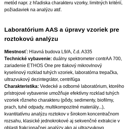
metód napr. z hľadiska charakteru vzorky, limitných kritérií,
požiadaviek na analýzu atď.
Laboratórium AAS a úpravy vzoriek pre
roztokovú analýzu
Miestnosť:
Hlavná budova L9/A, č.d. A335
Technické vybavenie:
duálny spektrometer contrAA 700,
zariadenie ETHOS One pre tlakový mikrovlnový
kyselinový rozklad tuhých vzoriek, laboratórna trepačka,
ultrazvukový dezintegrátor, centrifúga
Charakteristika:
Vedecké a odborné laboratórium, ktorého
prístrojové vybavenie umožňuje efektívny rozklad tuhých
vzoriek rôzneho charakteru (pôdy, sedimenty, biofilmy,
prach, tuhé odpady, multikompozitné materiály...),
kvantitatívnu analýzu roztokov v širokom koncentračnom
rozsahu, klasické jednokrokové aj sekvenčné extrakcie v
oblasti frakcionačnej analýzy ako aj ultrazvukovo