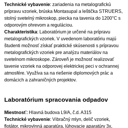
Technické vybavenie
: zariadenia na metalografickú
prípravu vzoriek, brúska Montasupal a leštička STRUERS,
stolný svetelný mikroskop, piecka na tavenia do 1200°C s
odporovým ohrevom a reguláciou.
Charakteristika
: Laboratórium je určené na prípravu
metalografických vzoriek. V uvedenom laboratóriu majú
študenti možnosť získať praktické skúsenosti s prípravou
metalografických vzoriek pre analýzu materiálov na
svetelnom mikroskope. Zároveň je možnosť realizovať
tavenie vzoriek na odporovej elektrickej peci v ochrannej
atmosfére. Využíva sa na riešenie diplomových prác a
domácich a zahraničných projektov.
Laboratórium spracovania odpadov
Miestnosť:
Hlavná budova L9/A, č.d. A315
Technické vybavenie
: Vibračný mlyn, delič vzoriek,
flotátor, mikrovlnná aparatúra, lúhovacie aparatúry 3x,