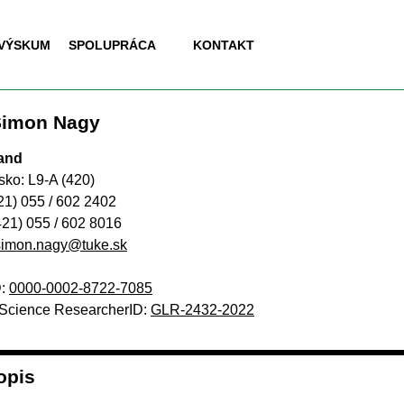
Preskočiť menu
 VÝSKUM
▼
SPOLUPRÁCA
▼
KONTAKT
▼
Šimon Nagy
and
sko: L9-A (420)
421) 055 / 602 2402
421) 055 / 602 8016
simon.nagy@tuke.sk
D:
0000-0002-8722-7085
Science ResearcherID:
GLR-2432-2022
opis