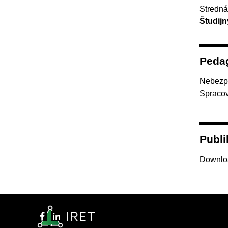
Stredná
Študijn
Peda
Nebezp
Spraco
Publi
Downlo