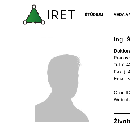
Prejsť na obsah
SK |
EN
IRET
ŠTÚDIUM
▼
VEDA A
Ing. 
Doktor
Pracovi
Tel: (+
Fax: (+
Email:
Orcid I
Web of 
Život